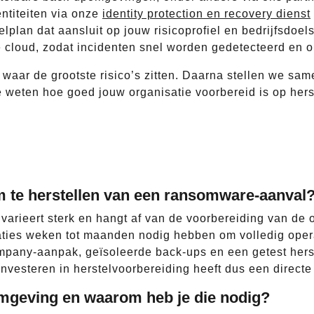
ntiteiten via onze
identity protection en recovery dienst
lplan dat aansluit op jouw risicoprofiel en bedrijfsdoels
e cloud, zodat incidenten snel worden gedetecteerd en 
en waar de grootste risico’s zitten. Daarna stellen we 
je weten hoe goed jouw organisatie voorbereid is op her
m te herstellen van een ransomware-aanval
arieert sterk en hangt af van de voorbereiding van de 
ies weken tot maanden nodig hebben om volledig operat
any-aanpak, geïsoleerde back-ups en een getest herst
 Investeren in herstelvoorbereiding heeft dus een direc
omgeving en waarom heb je die nodig?