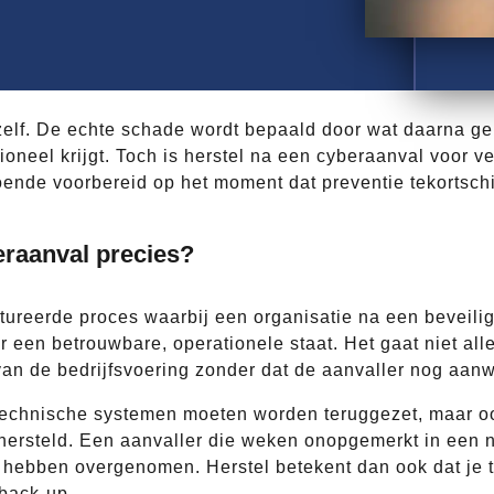
 zelf. De echte schade wordt bepaald door wat daarna ge
neel krijgt. Toch is herstel na een cyberaanval voor ve
ende voorbereid op het moment dat preventie tekortschiet
eraanval precies?
ctureerde proces waarbij een organisatie na een beveili
r een betrouwbare, operationele staat. Het gaat niet al
 van de bedrijfsvoering zonder dat de aanvaller nog aan
technische systemen moeten worden teruggezet, maar oo
hersteld. Een aanvaller die weken onopgemerkt in een 
 hebben overgenomen. Herstel betekent dan ook dat je 
 back-up.