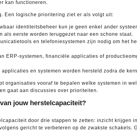
r kan functioneren.
 Een logische prioritering ziet er als volgt uit:
baar identiteitsbeheer kun je geen enkel ander systeem v
 als eerste worden teruggezet naar een schone staat.
nicatietools en telefoniesystemen zijn nodig om het her
n ERP-systemen, financiële applicaties of productieomg
applicaties en systemen worden hersteld zodra de kern
pt organisaties vooraf te bepalen welke systemen in we
ren gaat aan discussies over prioriteiten.
van jouw herstelcapaciteit?
capaciteit door drie stappen te zetten: inzicht krijgen in
vervolgens gericht te verbeteren op de zwakste schakels. 