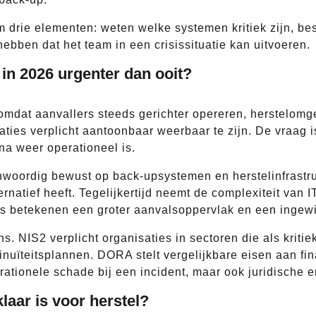
 drie elementen: weten welke systemen kritiek zijn, be
hebben dat het team in een crisissituatie kan uitvoeren.
in 2026 urgenter dan ooit?
 omdat aanvallers steeds gerichter opereren, herstelomg
ies verplicht aantoonbaar weerbaar te zijn. De vraag is
a weer operationeel is.
woordig bewust op back-upsystemen en herstelinfrastru
ternatief heeft. Tegelijkertijd neemt de complexiteit van
ts betekenen een groter aanvalsoppervlak en een ingewi
ns. NIS2 verplicht organisaties in sectoren die als kri
inuïteitsplannen. DORA stelt vergelijkbare eisen aan fina
erationele schade bij een incident, maar ook juridische 
laar is voor herstel?