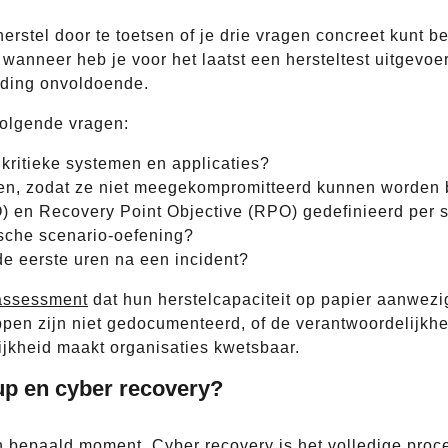
herstel door te toetsen of je drie vragen concreet kunt 
wanneer heb je voor het laatst een hersteltest uitgevoe
iding onvoldoende.
volgende vragen:
 kritieke systemen en applicaties?
gen, zodat ze niet meegekompromitteerd kunnen worden 
O) en Recovery Point Objective (RPO) gedefinieerd per
tische scenario-oefening?
e eerste uren na een incident?
 assessment
dat hun herstelcapaciteit op papier aanwezig l
appen zijn niet gedocumenteerd, of de verantwoordelijkhed
ijkheid maakt organisaties kwetsbaar.
-up en cyber recovery?
 bepaald moment. Cyber recovery is het volledige proce