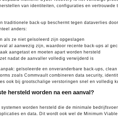
t herstellen van identiteiten, configuraties en vertrouwd
.
Een traditionele back-up beschermt tegen dataverlies doo
nteel anders:
n als ze niet geïsoleerd zijn opgeslagen
val al aanwezig zijn, waardoor recente back-ups al ge
 vaak aangetast en moeten apart worden hersteld
t nadat de aanvaller volledig verwijderd is
anpak: geïsoleerde en onveranderbare back-ups, clean 
forms zoals Commvault combineren data security, identit
es ook bij grootschalige verstoringen snel en volledig k
te hersteld worden na een aanval?
systemen worden hersteld die de minimale bedrijfsvoer
sapplicaties en data. Dit wordt ook wel de Minimum Vi