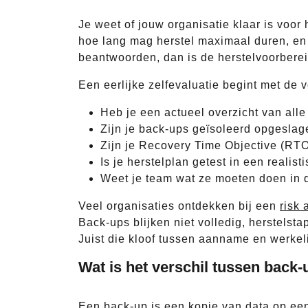
Je weet of jouw organisatie klaar is voor 
hoe lang mag herstel maximaal duren, en 
beantwoorden, dan is de herstelvoorbere
Een eerlijke zelfevaluatie begint met de 
Heb je een actueel overzicht van alle
Zijn je back-ups geïsoleerd opgesla
Zijn je Recovery Time Objective (RT
Is je herstelplan getest in een realis
Weet je team wat ze moeten doen in d
Veel organisaties ontdekken bij een
risk
Back-ups blijken niet volledig, herstelst
Juist die kloof tussen aanname en werkel
Wat is het verschil tussen back
Een back-up is een kopie van data op een