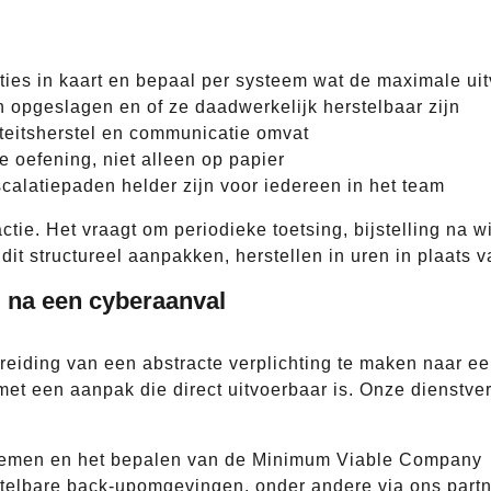
ties in kaart en bepaal per systeem wat de maximale uitv
n opgeslagen en of ze daadwerkelijk herstelbaar zijn
iteitsherstel en communicatie omvat
he oefening, niet alleen op papier
calatiepaden helder zijn voor iedereen in het team
tie. Het vraagt om periodieke toetsing, bijstelling na 
dit structureel aanpakken, herstellen in uren in plaats 
l na een cyberaanval
reiding van een abstracte verplichting te maken naar ee
met een aanpak die direct uitvoerbaar is. Onze dienstve
ystemen en het bepalen van de Minimum Viable Company
rstelbare back-upomgevingen, onder andere via ons par