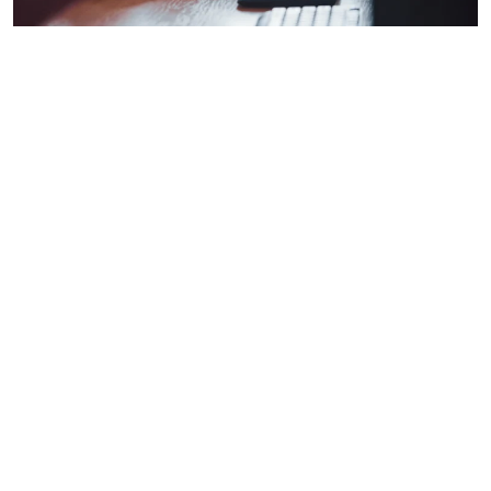
KnowBe4: Train uw
medewerkers tegen cyber
dreigingen
Ontdek hoe OpenSight en KnowBe4 de
krachten bundelen om u en uw
personeel te trainen in cybersecurity.
KnowBe4 is een toonaangevend platform voor
Human Risk Management
, waaronder
dynamische en zelflerende
security awareness
trainingen
en gesimuleerde
phishing
testen.
Het helpt organisaties wereldwijd om hun
medewerkers slimmer te laten omgaan met