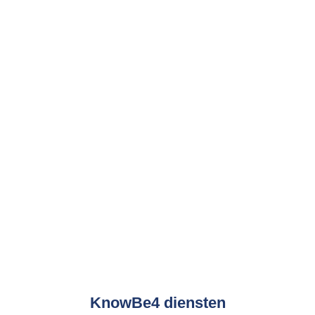
Consultancy met betrekking tot
implementatie projecten.
Consultancy met betrekking tot
het auditeren van een
bestaande omgeving.
Training voor het beheren van
KnowBe4 tooling.
Het leveren van KnowBe4
subscripties.
Demo aanvragen
KnowBe4 diensten