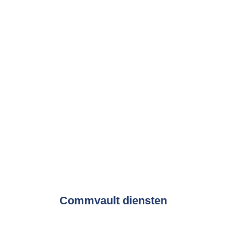
Volledige managed services
met betrekking tot u
Commvault omgeving.
Het leveren van Commvault
subscripties.
Secure2Protect: een volledige
Cyber Recovery as a Service
(BaaS)
oplossing.
Demo aanvragen
Commvault diensten