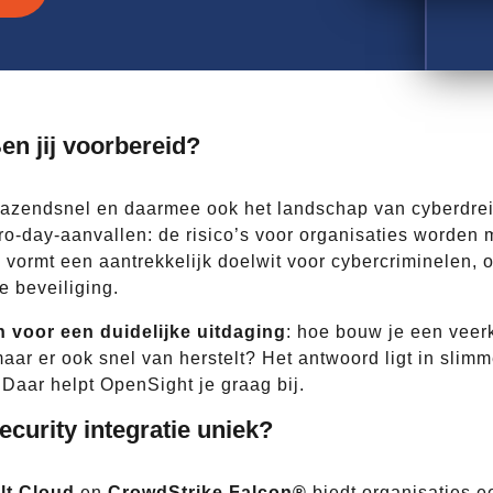
en jij voorbereid?
 razendsnel en daarmee ook het landschap van cyberdre
-day-aanvallen: de risico’s voor organisaties worden m
 vormt een aantrekkelijk doelwit voor cybercriminelen,
e beveiliging.
 voor een duidelijke uitdaging
: hoe bouw je een veer
aar er ook snel van herstelt? Het antwoord ligt in slimm
 Daar helpt OpenSight je graag bij.
curity integratie uniek?
t Cloud
en
CrowdStrike Falcon®
biedt organisaties e