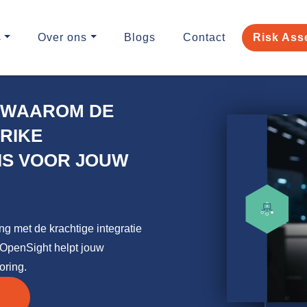
s
Over ons
Blogs
Contact
Risk Ass
: WAAROM DE
RIKE
IS VOOR JOUW
g met de krachtige integratie
OpenSight helpt jouw
oring.