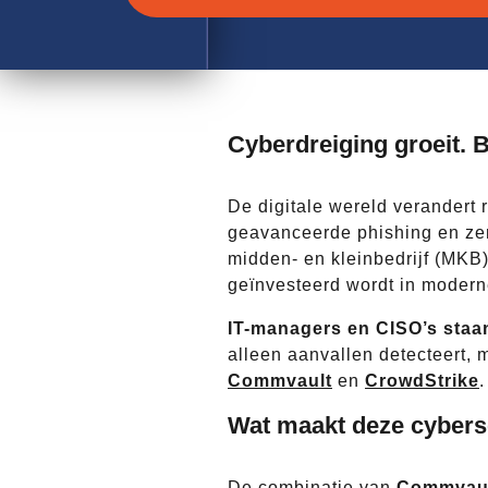
Cyberdreiging groeit. B
De digitale wereld verandert
geavanceerde phishing en zero
midden- en kleinbedrijf (MKB)
geïnvesteerd wordt in modern
IT-managers en CISO’s staan
alleen aanvallen detecteert, m
Commvault
en
CrowdStrike
.
Wat maakt deze cyberse
De combinatie van
Commvaul