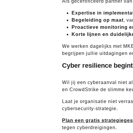
Als gecertificeerd partner va
Expertise in implementa
Begeleiding op maat
, va
Proactieve monitoring e
Korte lijnen en duideli
We werken dagelijks met MKB’
begrijpen jullie uitdagingen 
Cyber resilience begint
Wil jij een cyberaanval niet 
en CrowdStrike de slimme keu
Laat je organisatie niet ver
cybersecurity-strategie.
Plan een gratis strategiege
tegen cyberdreigingen.