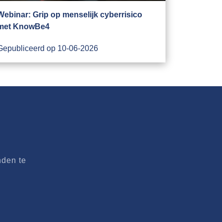
Webinar: Grip op menselijk cyberrisico
met KnowBe4
Gepubliceerd op 10-06-2026
nden te