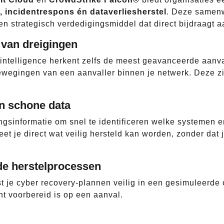
, incidentrespons én dataverliesherstel
. Deze samenw
en strategisch verdedigingsmiddel dat direct bijdraagt 
e van dreigingen
 intelligence herkent zelfs de meest geavanceerde aanva
bewegingen van een aanvaller binnen je netwerk. Deze zie
én schone data
gsinformatie om snel te identificeren welke systemen en
eet je direct wat veilig hersteld kan worden, zonder da
rde herstelprocessen
t je cyber recovery-plannen veilig in een gesimuleerde
ht voorbereid is op een aanval.