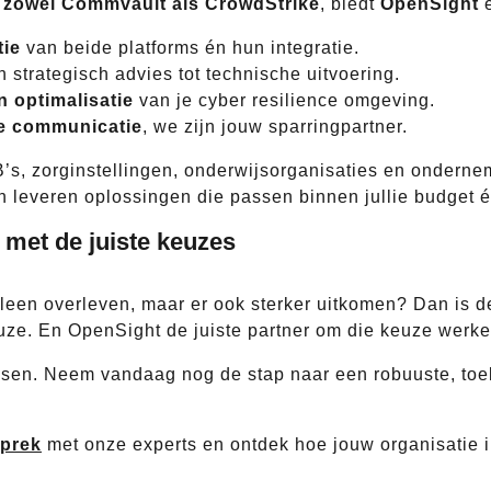
n
zowel Commvault als CrowdStrike
, biedt
OpenSight
e
tie
van beide platforms én hun integratie.
n strategisch advies tot technische uitvoering.
n optimalisatie
van je cyber resilience omgeving.
jke communicatie
, we zijn jouw sparringpartner.
s, zorginstellingen, onderwijsorganisaties en ondernem
en leveren oplossingen die passen binnen jullie budget é
 met de juiste keuzes
alleen overleven, maar er ook sterker uitkomen? Dan is 
ze. En OpenSight de juiste partner om die keuze werkel
rassen. Neem vandaag nog de stap naar een robuuste, to
sprek
met onze experts en ontdek hoe jouw organisatie 