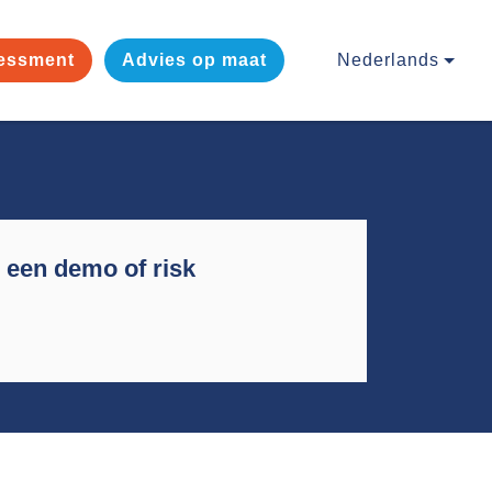
essment
Advies op maat
Nederlands
d een demo of risk