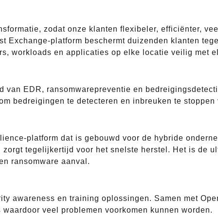
nsformatie, zodat onze klanten flexibeler, efficiënter, v
rust Exchange-platform beschermt duizenden klanten teg
s, workloads en applicaties op elke locatie veilig met e
ed van EDR, ransomwarepreventie en bedreigingsdetecti
om bedreigingen te detecteren en inbreuken te stoppen 
ilience-platform dat is gebouwd voor de hybride ondern
zorgt tegelijkertijd voor het snelste herstel. Het is de u
een ransomware aanval.
rity awareness en training oplossingen. Samen met Open
s waardoor veel problemen voorkomen kunnen worden.