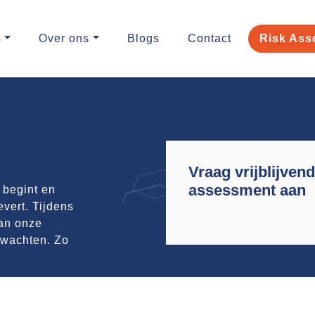
s
Over ons
Blogs
Contact
Risk Ass
Vraag vrijblijven
assessment aan
 begint en
vert. Tijdens
van onze
erwachten. Zo