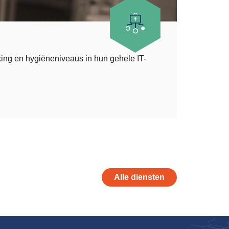
Cyber 
king en hygiëneniveaus in hun gehele IT-
Cyber Dec
En als we
Lees verd
Alle diensten